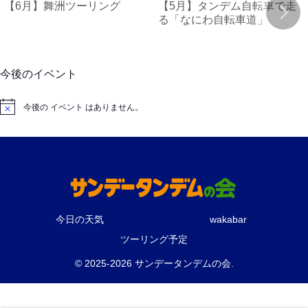
【6月】舞洲ツーリング
【5月】タンデム自転車で走
る「なにわ自転車道」
今後のイベント
今後の イベント はありません。
N
o
t
i
c
e
今日の天気
wakabar
ツーリング予定
© 2025-2026 サンデータンデムの会.